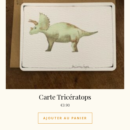
Carte Tricératops
€
3.90
AJOUTER AU PANIER