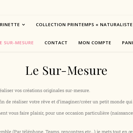
ARINETTE
COLLECTION PRINTEMPS « NATURALISTE
E SUR-MESURE
CONTACT
MON COMPTE
PAN
Le Sur-Mesure
éaliser vos créations originales sur-mesure.
fin de réaliser votre rêve et d’imaginer/créer un petit monde qu
ment vous faire plaisir, pour une occasion particulière (naissan
mble (Par téléphone, Teams, rencontres etc…) je mets tout en œ