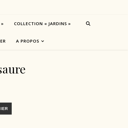
 »
COLLECTION « JARDINS »
IER
A PROPOS
saure
IER